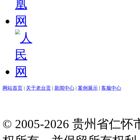
网站首页
|
关于老台贡
|
新闻中心
|
案例展示
|
客服中心
© 2005-2026 贵州