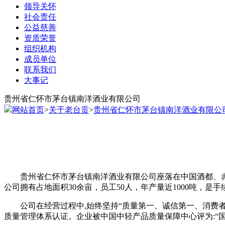
领导关怀
社会责任
公益慈善
资质荣誉
组织机构
成员单位
联系我们
大事记
贵州省仁怀市茅台镇南洋酒业有限公司
网站首页
>
关于老台贡
>
贵州省仁怀市茅台镇南洋酒业有限公
贵州省仁怀市茅台镇南洋酒业有限公司座落在中国酒都、赤水
公司拥有占地面积30余亩，员工50人，年产量近1000吨，
公司在经营过程中,始终坚持“质量第一、诚信第一、消费者第一、
质量管理体系认证。企业被中国中轻产品质量保障中心评为:“国