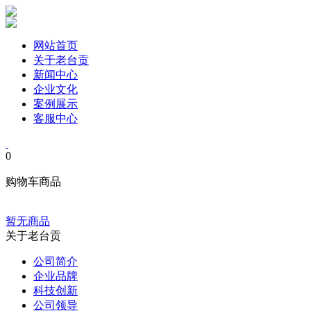
网站首页
关于老台贡
新闻中心
企业文化
案例展示
客服中心
0
购物车商品
暂无商品
关于老台贡
公司简介
企业品牌
科技创新
公司领导