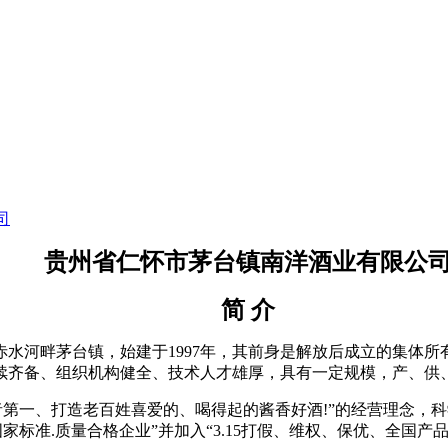
司
贵州省仁怀市茅台镇南洋酒业有限公
简 介
河畔茅台镇，始建于1997年，其前身是解放后成立的集体所有
是手续齐备、组织机构健全、技术人才雄厚，具有一定规模，产、
打造老百姓喜爱的、喝得起的酱香好酒!”的经营理念，科学管理，务
家标准.质量合格企业”并加入“3.15打假、维权、保优、全国产