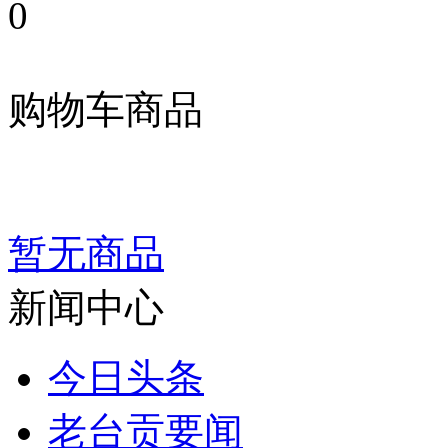
0
购物车商品
暂无商品
新闻中心
今日头条
老台贡要闻