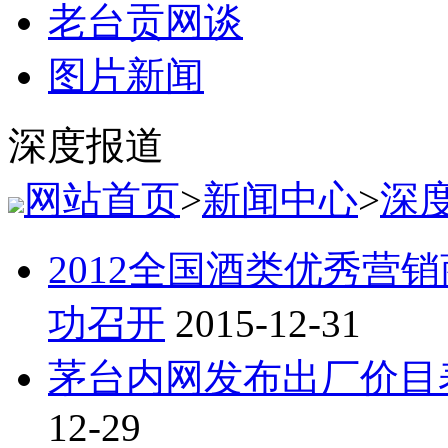
老台贡网谈
图片新闻
深度报道
网站首页
>
新闻中心
>
深
2012全国酒类优秀营
功召开
2015-12-31
茅台内网发布出厂价目表
12-29