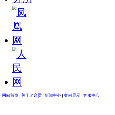
网站首页
|
关于老台贡
|
新闻中心
|
案例展示
|
客服中心