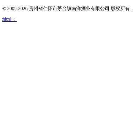
© 2005-2026 贵州省仁怀市茅台镇南洋酒业有限公司 版权
地址：