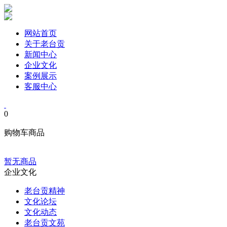
网站首页
关于老台贡
新闻中心
企业文化
案例展示
客服中心
0
购物车商品
暂无商品
企业文化
老台贡精神
文化论坛
文化动态
老台贡文苑